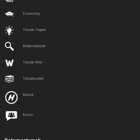
E-Learning
Tőzsde Tippek
Brókerválasztó
Tőzsde Wiki
Tőzsdeszótár
Rólunk
Fórum