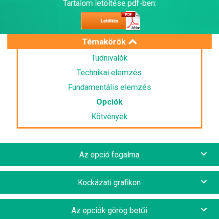
Tartalom letöltése pdf-ben:
Témakörök
Tudnivalók
Technikai elemzés
Fundamentális elemzés
Opciók
Kötvények
Az opció fogalma
Kockázati grafikon
Az opciók görög betűi