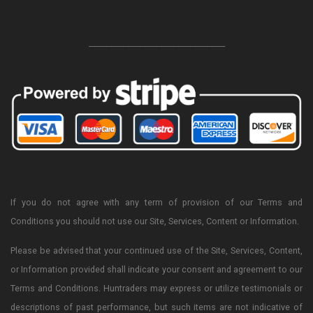
-----------------------------------------------------------------
If you do not agree with any term of provision of our Terms and
Conditions you should not use our Site, Services, Content or Information.
Please be advised that your continued use of the Site, Services, Content,
or Information provided shall indicate your consent and agreement to our
Terms and Conditions. Huntraders may express or utilize testimonials or
descriptions of past performance, but such items are not indicative of