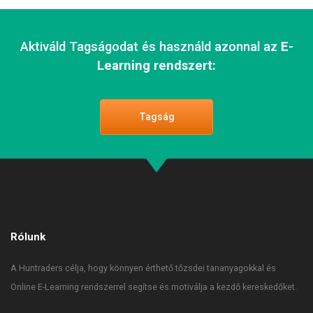
Aktiváld Tagságodat és használd azonnal az
E-
Learning rendszert:
Tagság
Rólunk
A Huntraders célja, hogy könnyen érthető tőzsdei tananyagokkal és
Online E-Learning rendszerrel segítse és motiválja a kezdő kereskedőket.