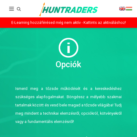
E-Learning hozzáférésed még nem aktív - Kattints az aktiváláshoz!
Opciók
Ismerd meg a tőzsde működését és a kereskedéshez
szükséges alapfogalmakat. Böngéssz a mélyebb szakmai
tartalmak között és vesd bele magad a tőzsde világába! Tudj
meg mindent a technikai elemzésről, opciókról, kötvényekről
vagy a fundamentális elemzésről!