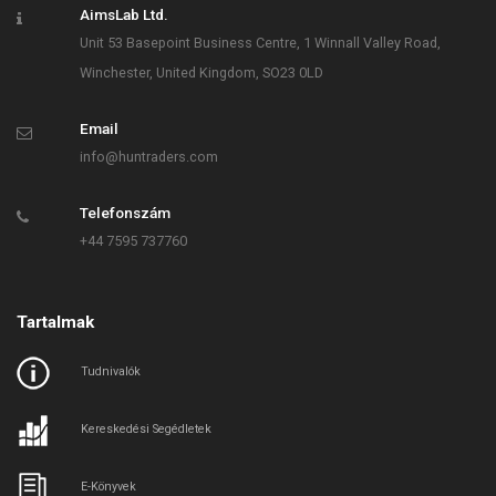
AimsLab Ltd.
Unit 53 Basepoint Business Centre, 1 Winnall Valley Road,
Winchester, United Kingdom, SO23 0LD
Email
info@huntraders.com
Telefonszám
+44 7595 737760
Tartalmak
Tudnivalók
Kereskedési Segédletek
E-Könyvek