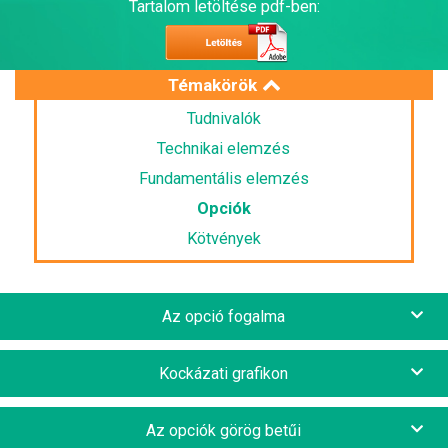
Tartalom letöltése pdf-ben:
Témakörök
Tudnivalók
Technikai elemzés
Fundamentális elemzés
Opciók
Kötvények
Az opció fogalma
Kockázati grafikon
Az opciók görög betűi