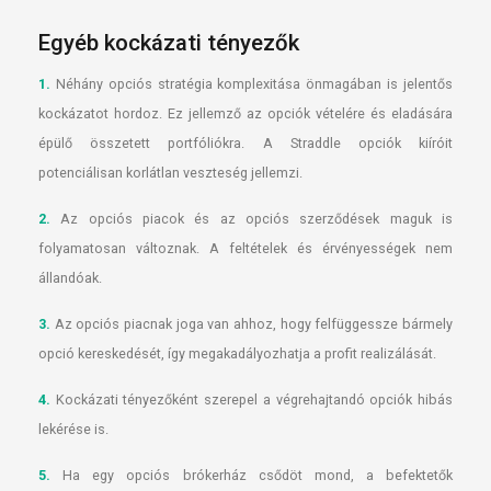
Egyéb kockázati tényezők
1.
Néhány opciós stratégia komplexitása önmagában is jelentős
kockázatot hordoz. Ez jellemző az opciók vételére és eladására
épülő összetett portfóliókra. A Straddle opciók kiíróit
potenciálisan korlátlan veszteség jellemzi.
2.
Az opciós piacok és az opciós szerződések maguk is
folyamatosan változnak. A feltételek és érvényességek nem
állandóak.
3.
Az opciós piacnak joga van ahhoz, hogy felfüggessze bármely
opció kereskedését, így megakadályozhatja a profit realizálását.
4.
Kockázati tényezőként szerepel a végrehajtandó opciók hibás
lekérése is.
5.
Ha egy opciós brókerház csődöt mond, a befektetők