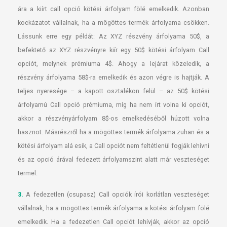
ára a kiírt call opció kötési árfolyam fölé emelkedik. Azonban
kockázatot vállalnak, ha a mögöttes termék árfolyama csökken.
Lássunk erre egy példát: Az XYZ részvény árfolyama 50$, a
befektető az XYZ részvényre kiír egy 50$ kötési árfolyam Call
opciót, melynek prémiuma 4$. Ahogy a lejárat közeledik, a
részvény árfolyama 58$-ra emelkedik és azon végre is hajtják. A
teljes nyeresége – a kapott osztalékon felül – az 50$ kötési
árfolyamú Call opció prémiuma, míg ha nem írt volna ki opciót,
akkor a részvényárfolyam 8$-os emelkedéséből húzott volna
hasznot. Másrészről ha a mögöttes termék árfolyama zuhan és a
kötési árfolyam alá esik, a Call opciót nem feltétlenül fogják lehívni
és az opció árával fedezett árfolyamszint alatt már veszteséget
termel.
3.
A fedezetlen (csupasz) Call opciók írói korlátlan veszteséget
vállalnak, ha a mögöttes termék árfolyama a kötési árfolyam fölé
emelkedik. Ha a fedezetlen Call opciót lehívják, akkor az opció