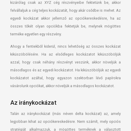
kizárólag csak az XYZ cég részvényeibe fektetünk be, akkor
felvállaljuk a cég teljes kockázatát, hogy akár csődbe is mehet. Az
egyedi kockázat akkor jellemző az opciókereskedésre, ha az
összes tőkét olyan opciókba fektetjük be, melynek mögöttes
terméke egyetlen egy részvény.
Ahogy a fentiekből kiderül, nincs lehetőség az összes kockázat
kiküszöbölésére. Ha az elsődleges kockázatot kiküszöböljük
azzal, hogy csak néhány részvényt veszünk, akkor növeljük a
másodlagos és az egyedi kockázatot. Ha kiküszöböljük az egyedi
kockázatot azáltal, hogy egyazon szektorban lévő papírokra
vásárolunk opciókat, akkor növeljük a másodlagos kockázatot.
Az iránykockázat
Talán az iránykockázat (más néven delta kockázat) az, amely
legjobban kihat az opciókereskedésre. Nem számít, mely opciós
stratégiát alkalmazzuk, a mögöttes terméknek a választott