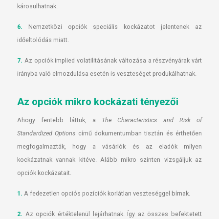
károsulhatnak.
6.
Nemzetközi opciók speciális kockázatot jelentenek az
időeltolódás miatt.
7.
Az opciók implied volatilitásának változása a részvényárak várt
irányba való elmozdulása esetén is veszteséget produkálhatnak.
Az opciók mikro kockázati tényezői
Ahogy fentebb láttuk, a
The Characteristics and Risk of
Standardized Options
című dokumentumban tisztán és érthetően
megfogalmazták, hogy a vásárlók és az eladók milyen
kockázatnak vannak kitéve. Alább mikro szinten vizsgáljuk az
opciók kockázatait.
1.
A fedezetlen opciós pozíciók korlátlan veszteséggel bírnak.
2.
Az opciók értéktelenül lejárhatnak. Így az összes befektetett