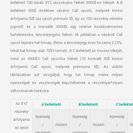
befektető
100 darab XYZ részvénybe fekteti 5000$-os tőkéjét. A
B
befektető
500$ értékben vásárol Call opciót, melynek kötési
árfolyama 50$ (az opció prémium 5$, így ez 100 részvény vételére
jogosít) és a maradék 4500$t egy relatíve kockázatmentes
befektetésbe, kincstárjegybe fekteti. (A példában a vásárolt Call
opció lejárata hat hónap, illetve a kincstárjegy éves hozama 3.25%,
tehát hat hónap után 73$-t termel). A
C befektető
az összes tőkéjét,
mind az 5000$-t Call opcióba fekteti (10 kontrakt 50$ kötési
árfolyamú Call opció, melynek prémiuma 5$). Az alábbi
táblázatban azt vizsgáljuk, hogy hat hónap múlva milyen
nyereségek és veszteségek képződhetnek a részvényárfolyam
változásának hatására.
Az XYZ
A befektető
B befektető
C befekte
részvény
Nyereség
Nyereség
Nyereség
árfolyama
/
Hozam
/
Hozam
/
H
az opció
veszteség
veszteség
veszteség