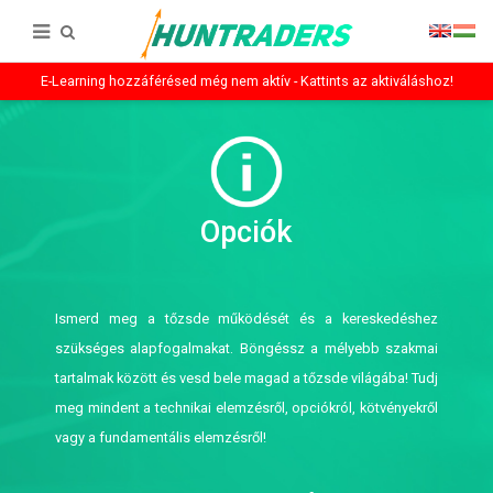
E-Learning hozzáférésed még nem aktív - Kattints az aktiváláshoz!
Opciók
Ismerd meg a tőzsde működését és a kereskedéshez
szükséges alapfogalmakat. Böngéssz a mélyebb szakmai
tartalmak között és vesd bele magad a tőzsde világába! Tudj
meg mindent a technikai elemzésről, opciókról, kötvényekről
vagy a fundamentális elemzésről!