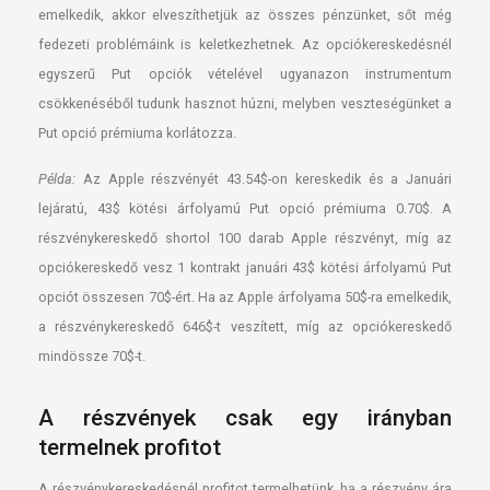
emelkedik, akkor elveszíthetjük az összes pénzünket, sőt még
fedezeti problémáink is keletkezhetnek. Az opciókereskedésnél
egyszerű Put opciók vételével ugyanazon instrumentum
csökkenéséből tudunk hasznot húzni, melyben veszteségünket a
Put opció prémiuma korlátozza.
Példa:
Az Apple részvényét 43.54$-on kereskedik és a Januári
lejáratú, 43$ kötési árfolyamú Put opció prémiuma 0.70$. A
részvénykereskedő shortol 100 darab Apple részvényt, míg az
opciókereskedő vesz 1 kontrakt januári 43$ kötési árfolyamú Put
opciót összesen 70$-ért. Ha az Apple árfolyama 50$-ra emelkedik,
a részvénykereskedő 646$-t veszített, míg az opciókereskedő
mindössze 70$-t.
A részvények csak egy irányban
termelnek profitot
A részvénykereskedésnél profitot termelhetünk, ha a részvény ára