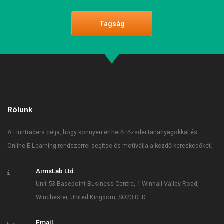
Tagság
Rólunk
A Huntraders célja, hogy könnyen érthető tőzsdei tananyagokkal és
Online E-Learning rendszerrel segítse és motiválja a kezdő kereskedőket.
AimsLab Ltd.
Unit 53 Basepoint Business Centre, 1 Winnall Valley Road,
Winchester, United Kingdom, SO23 0LD
Email