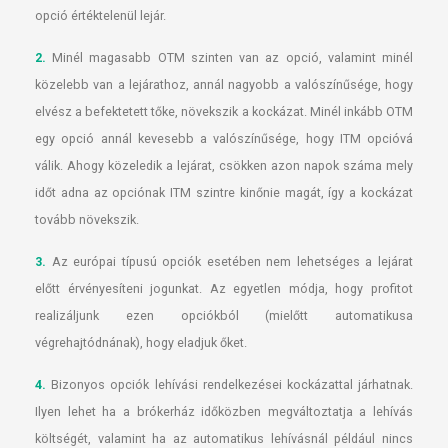
opció értéktelenül lejár.
2.
Minél magasabb OTM szinten van az opció, valamint minél
közelebb van a lejárathoz, annál nagyobb a valószínűsége, hogy
elvész a befektetett tőke, növekszik a kockázat. Minél inkább OTM
egy opció annál kevesebb a valószínűsége, hogy ITM opcióvá
válik. Ahogy közeledik a lejárat, csökken azon napok száma mely
időt adna az opciónak ITM szintre kinőnie magát, így a kockázat
tovább növekszik.
3.
Az európai típusú opciók esetében nem lehetséges a lejárat
előtt érvényesíteni jogunkat. Az egyetlen módja, hogy profitot
realizáljunk ezen opciókból (mielőtt automatikusa
végrehajtódnának), hogy eladjuk őket.
4.
Bizonyos opciók lehívási rendelkezései kockázattal járhatnak.
Ilyen lehet ha a brókerház időközben megváltoztatja a lehívás
költségét, valamint ha az automatikus lehívásnál például nincs