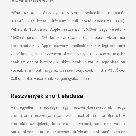
részvénynek is neveznek.
Példa:
Az Apple észvényt 43.57$-on kereskedik és a Januári
lejáratú, 43$ kötési árfolyamú Call opció prémiuma 1.63$.
Vehetünk 100 darab Apple részvényt 4357$-ért vagy vehetünk
163$-ért januári 43$ kötési árfolyamú Call opciót. Ekkor már
profitálhatunk az Apple részvény emelkedésekor. A legtöbb, amit
veszíthetünk, ha részvénybirtokosok vagyunk az 4357$, míg ha
csak az opciót birtokoljuk, akkor csak 163$-t. A legtöbben ott
követik el a hibát, hogy az összes tőkéjükből, mind a 4357$-ból
Call opciókat vásárolnak. Ez igen gyakori hiba.
Részvények short eladása
Az egyetlen lehetősége egy részvénykereskedőnek, hogy
profitáljon a részvényárfolyam zuhanásából, ha shortolja azt. A
shortolás azt jelenti, hogy eladunk valamit, ami nem volt a
birtokunkban. Ha a részvény árfolyama robbanásszerűen