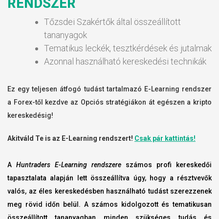
RENDSZER
Tőzsdei Szakértők által összeállított
tananyagok
Tematikus leckék, tesztkérdések és jutalmak
Azonnal használható kereskedési technikák
Ez egy teljesen átfogó tudást tartalmazó E-Learning rendszer
a Forex-től kezdve az Opciós stratégiákon át egészen a kripto
kereskedésig!
Akitváld Te is az E-Learning rendszert!
Csak pár kattintás!
A
Huntraders E-Learning rendszere
számos profi kereskedői
tapasztalata alapján lett összeállítva úgy, hogy a résztvevők
valós, az éles kereskedésben használható tudást szerezzenek
meg rövid időn belül. A számos kidolgozott és tematikusan
összeállított tananyagban minden szükséges tudás és