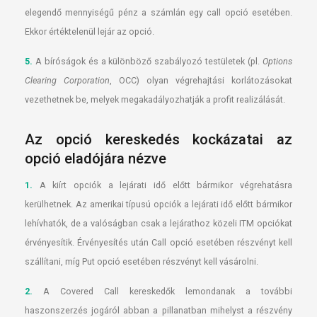
elegendő mennyiségű pénz a számlán egy call opció esetében.
Ekkor értéktelenül lejár az opció.
5.
A bíróságok és a különböző szabályozó testületek (pl.
Options
Clearing Corporation
, OCC) olyan végrehajtási korlátozásokat
vezethetnek be, melyek megakadályozhatják a profit realizálását.
Az opció kereskedés kockázatai az
opció eladójára nézve
1.
A kiírt opciók a lejárati idő előtt bármikor végrehatásra
kerülhetnek. Az amerikai típusú opciók a lejárati idő előtt bármikor
lehívhatók, de a valóságban csak a lejárathoz közeli ITM opciókat
érvényesítik. Érvényesítés után Call opció esetében részvényt kell
szállítani, míg Put opció esetében részvényt kell vásárolni.
2.
A Covered Call kereskedők lemondanak a további
haszonszerzés jogáról abban a pillanatban mihelyst a részvény