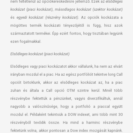
nem feltétlenül az opciókereskedésre jellemző. Ezek az
elsődleges
kockázat (piaci kockázat)
,
másodlagos kockázat (szektor kockázat)
és
egyedi kockázat (részvény kockázat)
. Az opciók kockázata a
mögöttes termék kockázati tényezőjétől is függ, hisz azok
származtatott termékei. Épp ezért fontos, hogy tisztában legyünk
ezen fogalmakkal.
Elsődleges kockázat (piaci kockázat)
Elsődleges vagy piaci kockázatot akkor vállalunk, ha nem az elvárt
irányban mozdul el a piac. Ha az egész portfóliót tekintve long Call
opciót birtoklunk, akkor az elsődleges kockázat az, ha a piac
zuhan és általa a Call opció OTM szintre kerül. Minél több
részvénybe fektettük a pénzünket, vagyis diverzifikáltuk, annál
nagyobb a valószínűsége, hogy a portfolió a piaccal együtt
mozdul el. Példaként tekintsük a DOW indexet, ami több mint 30
részvényből tevődik össze. Ha mind a harminc részvénybe
fektetünk volna, akkor pontosan a Dow index mozgását kapnánk.