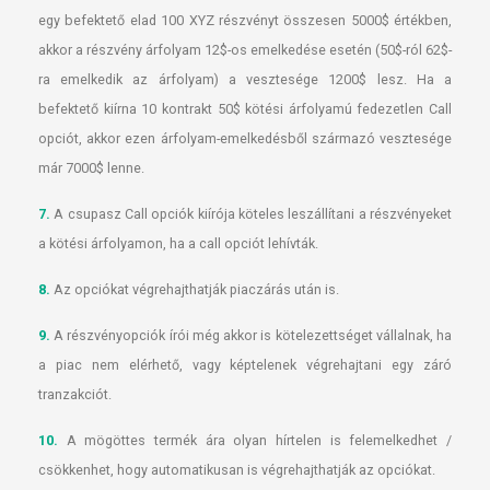
egy befektető elad 100 XYZ részvényt összesen 5000$ értékben,
akkor a részvény árfolyam 12$-os emelkedése esetén (50$-ról 62$-
ra emelkedik az árfolyam) a vesztesége 1200$ lesz. Ha a
befektető kiírna 10 kontrakt 50$ kötési árfolyamú fedezetlen Call
opciót, akkor ezen árfolyam-emelkedésből származó vesztesége
már 7000$ lenne.
7.
A csupasz Call opciók kiírója köteles leszállítani a részvényeket
a kötési árfolyamon, ha a call opciót lehívták.
8.
Az opciókat végrehajthatják piaczárás után is.
9.
A részvényopciók írói még akkor is kötelezettséget vállalnak, ha
a piac nem elérhető, vagy képtelenek végrehajtani egy záró
tranzakciót.
10.
A mögöttes termék ára olyan hírtelen is felemelkedhet /
csökkenhet, hogy automatikusan is végrehajthatják az opciókat.