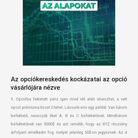
Az opciókereskedés kockázatai az opció
vásárlójára nézve
1.
Opcióba fektetett pénz igen rövid idő alatt elveszhet, a vett
opció prémiuma közel 0 lehet. Lássunk erre egy példát: Van három
befektető, nevezzük őket A, B és C befektetőnek. Mindhárom
befektetőnek van 5000$ és azt remélik, hogy az XYZ részvény
árfolyam emelkedni fog, melyet jelenleg 50$-on jegyeznek. Az
A