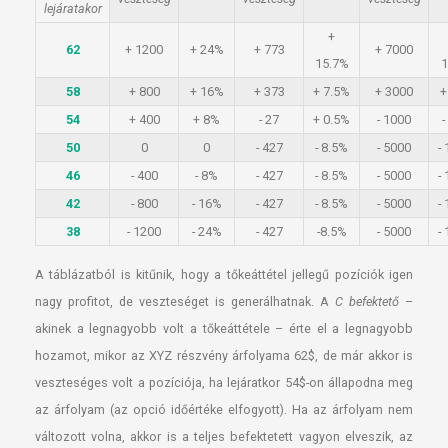
lejáratakor
+
62
+ 1200
+ 24%
+ 773
+ 7000
15.7%
58
+ 800
+ 16%
+ 373
+ 7.5%
+ 3000
+
54
+ 400
+ 8%
- 27
+ 0.5%
- 1000
-
50
0
0
- 427
- 8.5%
- 5000
-
46
- 400
- 8%
- 427
- 8.5%
- 5000
-
42
- 800
- 16%
- 427
- 8.5%
- 5000
-
38
- 1200
- 24%
- 427
-8.5%
- 5000
-
A táblázatból is kitűnik, hogy a tőkeáttétel jellegű pozíciók igen
nagy profitot, de veszteséget is generálhatnak. A
C befektető
–
akinek a legnagyobb volt a tőkeáttétele – érte el a legnagyobb
hozamot, mikor az XYZ részvény árfolyama 62$, de már akkor is
veszteséges volt a pozíciója, ha lejáratkor 54$-on állapodna meg
az árfolyam (az opció időértéke elfogyott). Ha az árfolyam nem
változott volna, akkor is a teljes befektetett vagyon elveszik, az