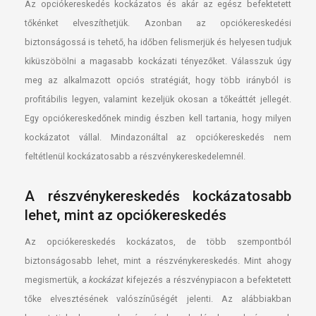
Az opciókereskedés kockázatos és akár az egész befektetett
tőkénket elveszíthetjük. Azonban az opciókereskedési
biztonságossá is tehető, ha időben felismerjük és helyesen tudjuk
kiküszöbölni a magasabb kockázati tényezőket. Válasszuk úgy
meg az alkalmazott opciós stratégiát, hogy több irányból is
profitábilis legyen, valamint kezeljük okosan a tőkeáttét jellegét.
Egy opciókereskedőnek mindig észben kell tartania, hogy milyen
kockázatot vállal. Mindazonáltal az opciókereskedés nem
feltétlenül kockázatosabb a részvénykereskedelemnél.
A részvénykereskedés kockázatosabb
lehet, mint az opciókereskedés
Az opciókereskedés kockázatos, de több szempontból
biztonságosabb lehet, mint a részvénykereskedés. Mint ahogy
megismertük, a
kockázat
kifejezés a részvénypiacon a befektetett
tőke elvesztésének valószínűségét jelenti. Az alábbiakban