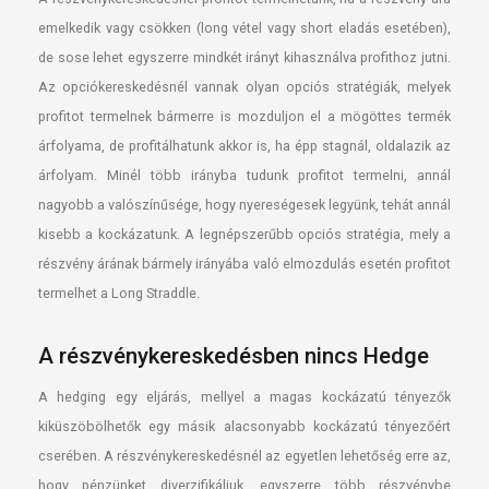
emelkedik vagy csökken (long vétel vagy short eladás esetében),
de sose lehet egyszerre mindkét irányt kihasználva profithoz jutni.
Az opciókereskedésnél vannak olyan opciós stratégiák, melyek
profitot termelnek bármerre is mozduljon el a mögöttes termék
árfolyama, de profitálhatunk akkor is, ha épp stagnál, oldalazik az
árfolyam. Minél több irányba tudunk profitot termelni, annál
nagyobb a valószínűsége, hogy nyereségesek legyünk, tehát annál
kisebb a kockázatunk. A legnépszerűbb opciós stratégia, mely a
részvény árának bármely irányába való elmozdulás esetén profitot
termelhet a Long Straddle.
A részvénykereskedésben nincs Hedge
A hedging egy eljárás, mellyel a magas kockázatú tényezők
kiküszöbölhetők egy másik alacsonyabb kockázatú tényezőért
cserében. A részvénykereskedésnél az egyetlen lehetőség erre az,
hogy pénzünket diverzifikáljuk, egyszerre több részvénybe