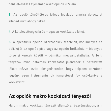
pénz elveszik. Ez jellemző a kiírt opciók 90%-ára.
3.
Az opció tőkeáttételes jellege legalább annyira dolgozhat
ellened, mint ahogy neked.
4.
A kötelezettségvállalás magasan kockázatos lehet.
5.
A specifikus opciós szerződések feltételeit, körülményeit és
politikáját az opciós piac vagy az opciós brókerház – bizonyos
törvényi keretek között – bármikor megváltoztathatja. A fenti
tényezők mind hatalmas kockázatot jelentenek a befektetett
tőkére nézve, ezért elengedhetetlen, hogy teljesen tisztában
legyünk ezen instrumentumok ismeretével, így csökkentve a
kockázatot.
Az opciók makro kockázati tényezői
Három makro kockázati tényező jellemző a részvénypiacon, ami