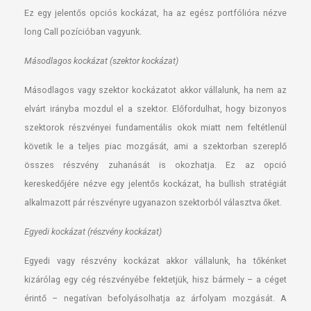
Ez egy jelentős opciós kockázat, ha az egész portfólióra nézve
long Call pozícióban vagyunk.
Másodlagos kockázat (szektor kockázat)
Másodlagos vagy szektor kockázatot akkor vállalunk, ha nem az
elvárt irányba mozdul el a szektor. Előfordulhat, hogy bizonyos
szektorok részvényei fundamentális okok miatt nem feltétlenül
követik le a teljes piac mozgását, ami a szektorban szereplő
összes részvény zuhanását is okozhatja. Ez az opció
kereskedőjére nézve egy jelentős kockázat, ha bullish stratégiát
alkalmazott pár részvényre ugyanazon szektorból választva őket.
Egyedi kockázat (részvény kockázat)
Egyedi vagy részvény kockázat akkor vállalunk, ha tőkénket
kizárólag egy cég részvényébe fektetjük, hisz bármely – a céget
érintő – negatívan befolyásolhatja az árfolyam mozgását. A