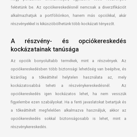
fektetünk be. Az opciókereskedésnél nemcsak a diverzifikációt
alkalmazhatjuk a portfóliónkon, hanem más opciókkal, akár
részvényekkel is kiküszöbölhetünk több kockázati tényezőt.
A részvény- és opciókereskedés
kockázatainak tanúsága
Az opciók bonyolultabb termékek, mint a részvények. Az
opciókereskedésben több biztonsági lehetőség van beépítve, és
kizárólag a tőkeáttétel helytelen használata az, mely
kockázatosabbá teheti a részvénykereskedésnél. Az
opciókereskedés igen kockázatos lehet, ha nem vesszük
figyelembe ezen szabályokat. Ha a fenti javaslatokat betartjuk és
a tőkeáttételt megfelelően alkalmazva használjuk, akkor az
opciókereskedés sokkal biztonságosabb is lehet, mint a
részvénykereskedés.