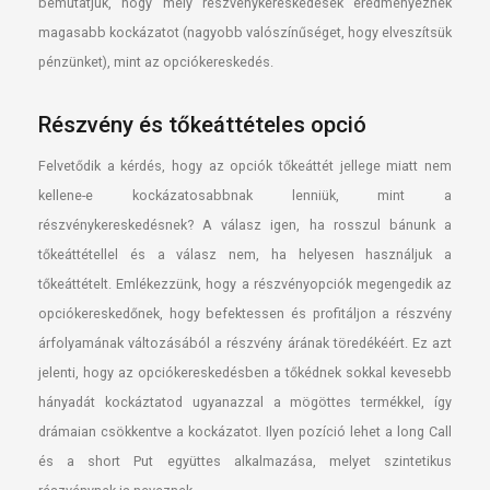
bemutatjuk, hogy mely részvénykereskedések eredményeznek
magasabb kockázatot (nagyobb valószínűséget, hogy elveszítsük
pénzünket), mint az opciókereskedés.
Részvény és tőkeáttételes opció
Felvetődik a kérdés, hogy az opciók tőkeáttét jellege miatt nem
kellene-e kockázatosabbnak lenniük, mint a
részvénykereskedésnek? A válasz igen, ha rosszul bánunk a
tőkeáttétellel és a válasz nem, ha helyesen használjuk a
tőkeáttételt. Emlékezzünk, hogy a részvényopciók megengedik az
opciókereskedőnek, hogy befektessen és profitáljon a részvény
árfolyamának változásából a részvény árának töredékéért. Ez azt
jelenti, hogy az opciókereskedésben a tőkédnek sokkal kevesebb
hányadát kockáztatod ugyanazzal a mögöttes termékkel, így
drámaian csökkentve a kockázatot. Ilyen pozíció lehet a long Call
és a short Put együttes alkalmazása, melyet szintetikus