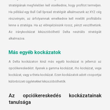
stratégiának megfelelően kell viselkednie, hogy profitot termeljen.
Ha például egy Bull Call Spread stratégiát alkalmazunk az XYZ cég
részvényén, az árfolyamnak emelkednie kell mielőtt profitábilis
lenne a stratégia. Ha az előrejelzésünk rossz, pénzt veszíthetünk.
Az iránykockázat kiküszöbölhető Delta neutrális stratégiát
alkalmazva.
Más egyéb kockázatok
A Delta kockázaton kívül más egyéb kockázat is jellemzi az
opciókereskedést. Ilyenek a gamma kockázat, rho kockázat, vega
kockázat, vagy a theta kockázat. Ezen kockázatok adott csoportjai
különbözeti ügyletekkel kiküszöbölhetők.
Az opciókereskedés kockázatainak
tanulsága