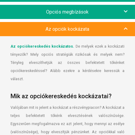
Opciós megbízások
Az opciók kockázata
Az opciókereskedés kockázatos.
De melyek ezek a kockázati
tényezők? Mely opciós stratégiák rizikósak és melyek nem?
Tényleg elveszíthetjük az összes befektetett tőkénket
opciókereskedéssel? Alább ezekre a kérdésekre keressük a
választ.
Mik az opciókereskedés kockázatai?
Valójában mit is jelent a kockázat a részvénypiacon? A kockázat a
teljes befektetett tőkénk elvesztésének valószínűsége.
Egyszerűen megfogalmazva ez azt jelent, hogy mennyi az esélye
(valószínűsége), hogy elveszítjük pénzünket. Az opciókkal való