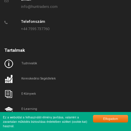
info@huntraders.com
Telefonszám
+44 7595 737760
Tartalmak
Tudnivalók
Kereskedési Segédletek
E-Könyvek
E-Learning
Ez a weboldal a felhasználói élmény javítása, valamint a
Elfogadom
zavartalan működés biztosítása érdekében sütiket (cookie-kat)
Tőzsde Tippek
használ.