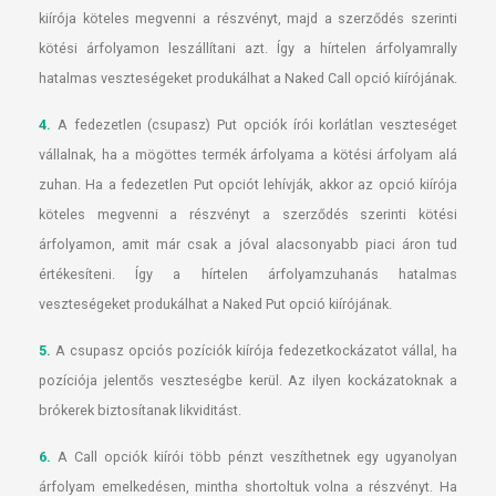
kiírója köteles megvenni a részvényt, majd a szerződés szerinti
kötési árfolyamon leszállítani azt. Így a hírtelen árfolyamrally
hatalmas veszteségeket produkálhat a Naked Call opció kiírójának.
4.
A fedezetlen (csupasz) Put opciók írói korlátlan veszteséget
vállalnak, ha a mögöttes termék árfolyama a kötési árfolyam alá
zuhan. Ha a fedezetlen Put opciót lehívják, akkor az opció kiírója
köteles megvenni a részvényt a szerződés szerinti kötési
árfolyamon, amit már csak a jóval alacsonyabb piaci áron tud
értékesíteni. Így a hírtelen árfolyamzuhanás hatalmas
veszteségeket produkálhat a Naked Put opció kiírójának.
5.
A csupasz opciós pozíciók kiírója fedezetkockázatot vállal, ha
pozíciója jelentős veszteségbe kerül. Az ilyen kockázatoknak a
brókerek biztosítanak likviditást.
6.
A Call opciók kiírói több pénzt veszíthetnek egy ugyanolyan
árfolyam emelkedésen, mintha shortoltuk volna a részvényt. Ha