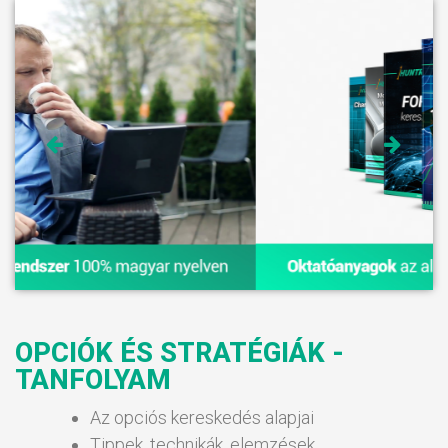
OPCIÓK ÉS STRATÉGIÁK -
TANFOLYAM
Az opciós kereskedés alapjai
Tippek, technikák, elemzések