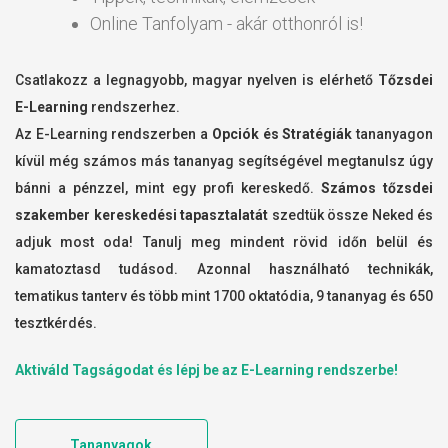
Online Tanfolyam - akár otthonról is!
Csatlakozz a legnagyobb, magyar nyelven is elérhető
Tőzsdei
E-Learning
rendszerhez.
Az E-Learning rendszerben a
Opciók és Stratégiák
tananyagon
kívül még számos más tananyag segítségével megtanulsz úgy
bánni a pénzzel, mint egy profi kereskedő.
Számos tőzsdei
szakember kereskedési tapasztalatát
szedtük össze Neked és
adjuk most oda! Tanulj meg mindent rövid időn belül és
kamatoztasd tudásod. Azonnal használható technikák,
tematikus tanterv és több mint 1700 oktatódia, 9 tananyag és 650
tesztkérdés.
Aktiváld Tagságodat és lépj be az E-Learning rendszerbe!
Tananyagok