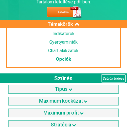
Tartalom letöltése pdf-ben:
Témakörök
Indikátorok
Gyertyaminták
Chart alakzatok
Opciók
Szűrés
Szűrők törlése
Típus
Maximum kockázat
Maximum profit
Stratégia