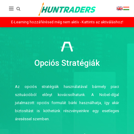
E-Learning hozzáférésed még nem aktív - Kattints az aktiváláshoz!
Opciós Stratégiák
Az opciós stratégiák használatával bármely piaci
szituációból előnyt kovácsolhatunk. A Nobel-díjjal
jutalmazott opciós formulát bárki használhatja, így akár
biztosítást is köthetünk részvényeinkre egy esetleges
áreséssel szemben.