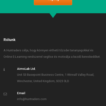
Rólunk
A Huntraders célja, hogy könnyen érthető tőzsdei tananyagokkal és
Online E-Learning rendszerrel segítse és motiválja a kezdő kereskedőket.
AimsLab Ltd.
Unit 53 Basepoint Business Centre, 1 Winnall Valley Road,
Winchester, United Kingdom, SO23 0LD
Email
info@huntraders.com