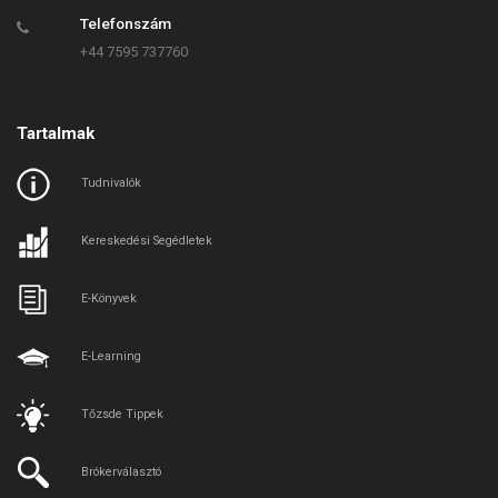
Telefonszám
+44 7595 737760
Tartalmak
Tudnivalók
Kereskedési Segédletek
E-Könyvek
E-Learning
Tőzsde Tippek
Brókerválasztó