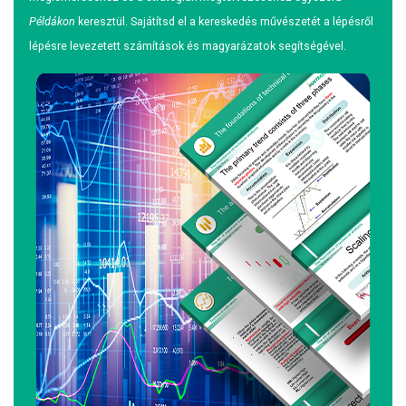
Példákon
keresztül. Sajátítsd el a kereskedés művészetét a lépésről
lépésre levezetett számítások és magyarázatok segítségével.