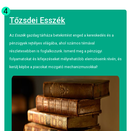
4
Tőzsdei Esszék
Az
Esszék
gazdag tárháza betekintést enged a kereskedés és a
pénzügyek rejtélyes világába, ahol számos témával
részletesebben is foglalkozunk. Ismerd meg a pénzügyi
folyamatokat és kifejezéseket mélyrehatóbb elemzéseink révén, és
kerülj képbe a piacokat mozgató mechanizmusokkal!