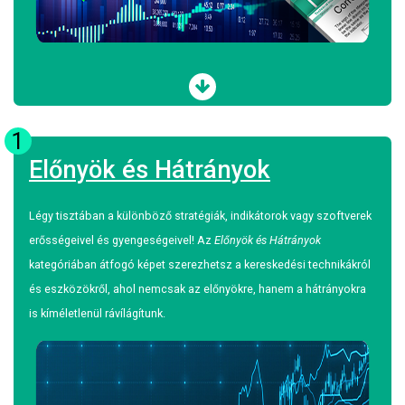
1
Előnyök és Hátrányok
Légy tisztában a különböző stratégiák, indikátorok vagy szoftverek
erősségeivel és gyengeségeivel! Az
Előnyök és Hátrányok
kategóriában átfogó képet szerezhetsz a kereskedési technikákról
és eszközökről, ahol nemcsak az előnyökre, hanem a hátrányokra
is kíméletlenül rávílágítunk.