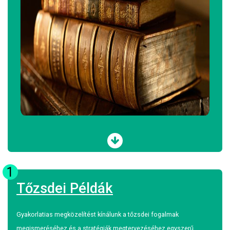
1
Tőzsdei Példák
Gyakorlatias megközelítést kínálunk a tőzsdei fogalmak
megismeréséhez és a stratégiák megtervezéséhez egyszerű