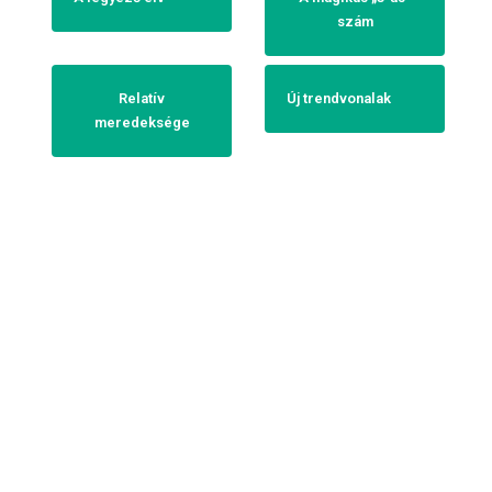
szám
Relatív
Új trendvonalak
meredeksége