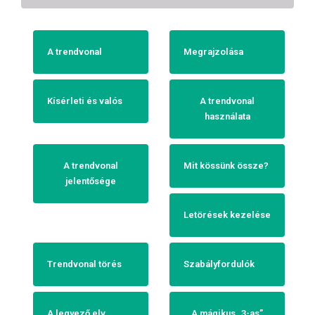
A trendvonal
Megrajzolása
Kísérleti és valós
A trendvonal
használata
A trendvonal
Mit kössünk össze?
jelentősége
Letörések kezelése
Trendvonal törés
Szabályfordulók
A legyező elv
A mágikus „3-as”