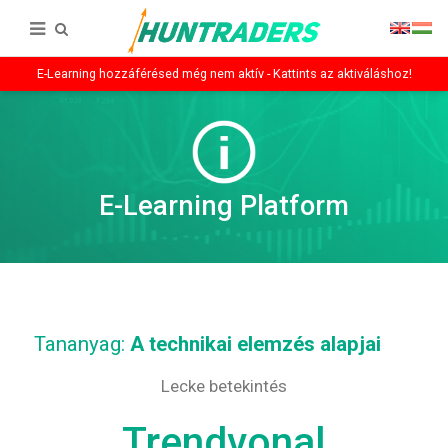
E-Learning hozzáférésed még nem aktív - Kattints az aktiváláshoz!
E-Learning Platform
Tananyag:
A technikai elemzés alapjai
Lecke betekintés
Trendvonal