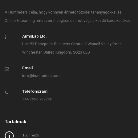
A Huntraders célja, hogy könnyen érthető tőzsdei tananyagokkal és
Online E-Learning rendszerrel segítse és motiválja a kezdő kereskedőket.
AimsLab Ltd.
Unit 53 Basepoint Business Centre, 1 Winnall Valley Road,
Winchester, United Kingdom, SO23 0LD
Email
info@huntraders.com
Telefonszám
+44 7595 737760
Tartalmak
Tudnivalók