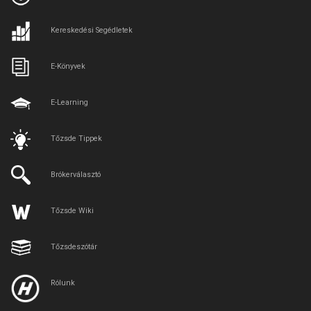
Kereskedési Segédletek
E-Könyvek
E-Learning
Tőzsde Tippek
Brókerválasztó
Tőzsde Wiki
Tőzsdeszótár
Rólunk