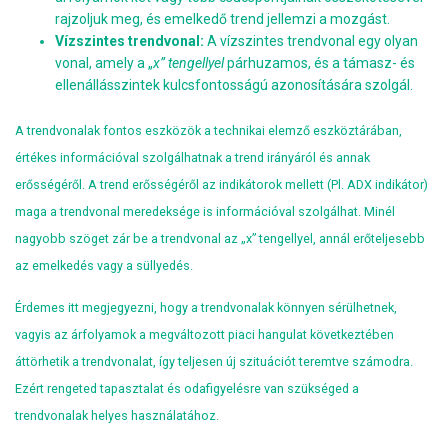
rajzoljuk meg, és emelkedő trend jellemzi a mozgást.
Vízszintes trendvonal:
A vízszintes trendvonal egy olyan
vonal, amely a „
x” tengellyel
párhuzamos, és a támasz- és
ellenállásszintek kulcsfontosságú azonosítására szolgál.
A trendvonalak fontos eszközök a technikai elemző eszköztárában,
értékes információval szolgálhatnak a trend irányáról és annak
erősségéről. A trend erősségéről az indikátorok mellett (Pl. ADX indikátor)
maga a trendvonal meredeksége is információval szolgálhat. Minél
nagyobb szöget zár be a trendvonal az „x” tengellyel, annál erőteljesebb
az emelkedés vagy a süllyedés.
Érdemes itt megjegyezni, hogy a trendvonalak könnyen sérülhetnek,
vagyis az árfolyamok a megváltozott piaci hangulat következtében
áttörhetik a trendvonalat, így teljesen új szituációt teremtve számodra.
Ezért rengeted tapasztalat és odafigyelésre van szükséged a
trendvonalak helyes használatához.