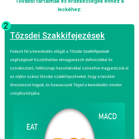
További tartalmak és érdekességek ehhez a
leckéhez:
2
Tőzsdei Szakkifejezések
Fedezd fel a kereskedés világát a
Tőzsdei Szakkifejezések
segítségével! Közérthetően elmagyarázott definíciókkal és
szórakoztató, hétköznapi hasonlatokkal színesítve magyarázzuk el
az olykor száraz tőzsdei szakkifejezéseket, hogy a tanulást
élvezetessé tegyük, és beavassunk Téged a kereskedés minden
csínjába-bínjába.