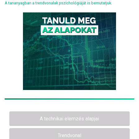
A tananyagban a trendvonalak pszichológiáját is bemutatjuk.
A technikai elemzés alapjai
Trendvonal