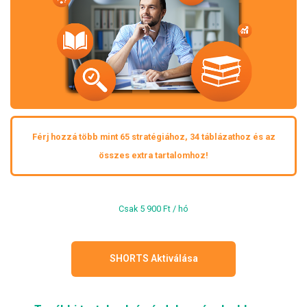
Férj hozzá több mint 65 stratégiához, 34 táblázathoz és az
összes extra tartalomhoz!
Csak 5 900 Ft / hó
SHORTS Aktiválása